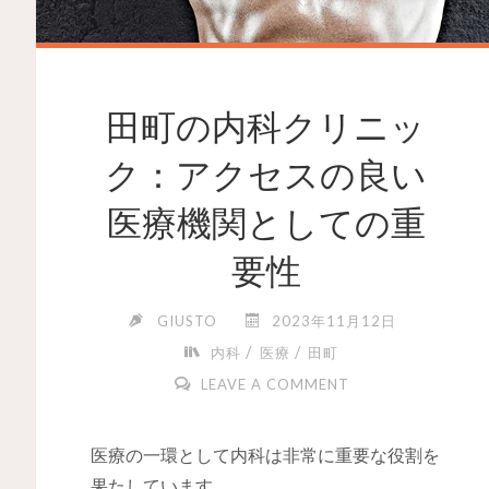
田町の内科クリニッ
ク：アクセスの良い
医療機関としての重
要性
GIUSTO
2023年11月12日
/
/
内科
医療
田町
LEAVE A COMMENT
医療の一環として内科は非常に重要な役割を
果たしています。